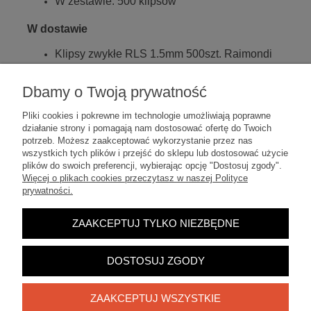
W zestawie: 500 klipsów
W dostawie
Klipsy zwykłe RLS 1.5mm 500szt. Raimondi
180BAS15B0250
W zestawie brak klinów oraz zacisku
Dbamy o Twoją prywatność
Pliki cookies i pokrewne im technologie umożliwiają poprawne
działanie strony i pomagają nam dostosować ofertę do Twoich
potrzeb. Możesz zaakceptować wykorzystanie przez nas
wszystkich tych plików i przejść do sklepu lub dostosować użycie
plików do swoich preferencji, wybierając opcję "Dostosuj zgody".
Moje konto
Więcej o plikach cookies przeczytasz w naszej Polityce
prywatności.
Pomoc
ZAAKCEPTUJ TYLKO NIEZBĘDNE
Płatności i dostawa
DOSTOSUJ ZGODY
O nas
ZAAKCEPTUJ WSZYSTKIE